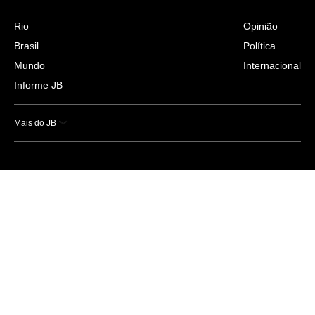
Rio
Opinião
Brasil
Política
Mundo
Internacional
Informe JB
Mais do JB
Esportes
Saúde
Ciência e Tecnologia
Caderno B
Colunistas
Economia
Empresas e Negócios