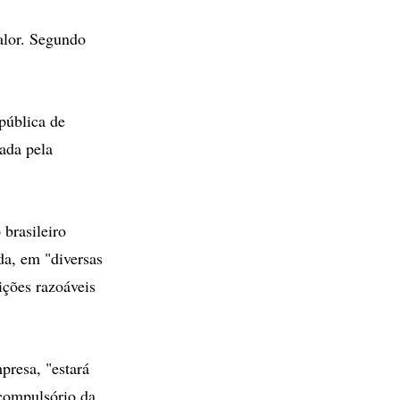
alor. Segundo
 pública de
ada pela
brasileiro
da, em "diversas
ições razoáveis
presa, "estará
 compulsório da