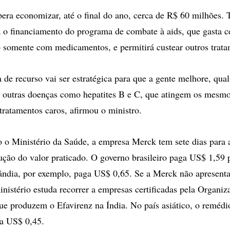
pera economizar, até o final do ano, cerca de R$ 60 milhões.
á o financiamento do programa de combate à aids, que gasta 
 somente com medicamentos, e permitirá custear outros trata
 de recurso vai ser estratégica para que a gente melhore, qual
 outras doenças como hepatites B e C, que atingem os mesmo
ratamentos caros, afirmou o ministro.
o Ministério da Saúde, a empresa Merck tem sete dias para 
ução do valor praticado. O governo brasileiro paga US$ 1,59 
ândia, por exemplo, paga US$ 0,65. Se a Merck não apresent
ministério estuda recorrer a empresas certificadas pela Organ
 produzem o Efavirenz na Índia. No país asiático, o remédi
 a US$ 0,45.