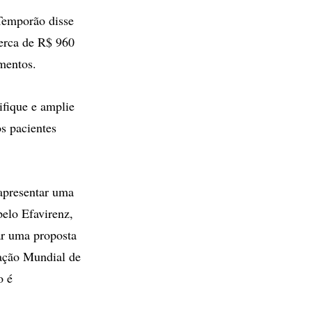
 Temporão disse
cerca de R$ 960
mentos.
ifique e amplie
s pacientes
apresentar uma
pelo Efavirenz,
ar uma proposta
ização Mundial de
o é