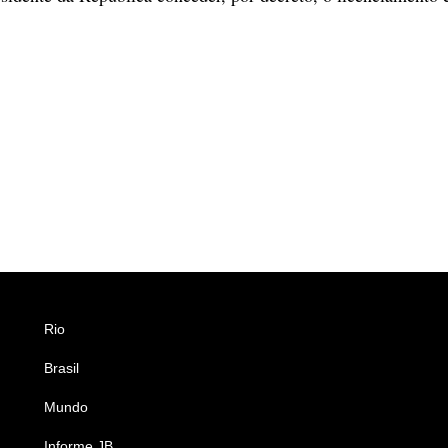
Rio
Esportes
Brasil
Saúde
Mundo
Ciência e Tecnologia
Informe JB
Caderno B