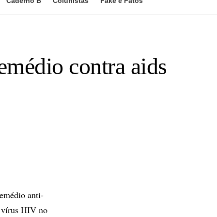
Caderno B
Colunistas
Fake e Fatos
emédio contra aids
emédio anti-
o vírus HIV no