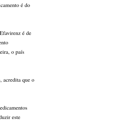
icamento é do
 Efavirenz é de
ento
ira, o país
 acredita que o
 medicamentos
duzir este