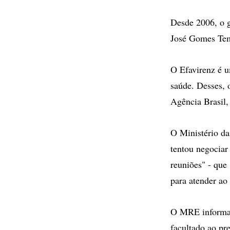
Desde 2006, o g
José Gomes Tem
O Efavirenz é um
saúde. Desses, 
Agência Brasil,
O Ministério da
tentou negociar
reuniões" - que
para atender ao 
O MRE informa q
facultado ao pr