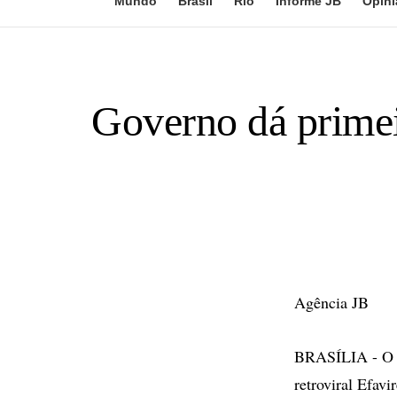
Mundo
Brasil
Rio
Informe JB
Opini
Governo dá primei
Agência JB
BRASÍLIA - O Mi
retroviral Efav