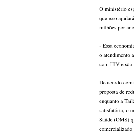
O ministério es
que isso ajudar
milhões por ano
- Essa economia
o atendimento a
com HIV e são t
De acordo como 
proposta de red
enquanto a Tail
satisfatória, o 
Saúde (OMS) que
comercializado