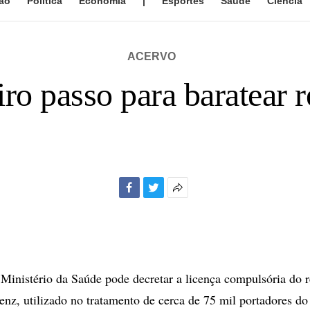
ão
Política
Economia
|
Esportes
Saúde
Ciência
ACERVO
ro passo para baratear r
Facebook
Twitter
Mais
opções
de
compartilhamento
nistério da Saúde pode decretar a licença compulsória do r
irenz, utilizado no tratamento de cerca de 75 mil portadores d