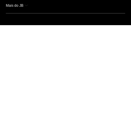
Mais do JB
Esportes
Saúde
Ciência e Tecnologia
Caderno B
Colunistas
Economia
Empresas e Negócios