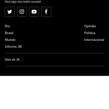
Nos siga nas redes sociais!
Twitter
Instagram
YouTube
Facebook
Rio
Opinião
Brasil
Política
Mundo
Internacional
Informe JB
Mais do JB
Esportes
Saúde
Ciência e Tecnologia
Caderno B
Colunistas
Economia
Empresas e Negócios