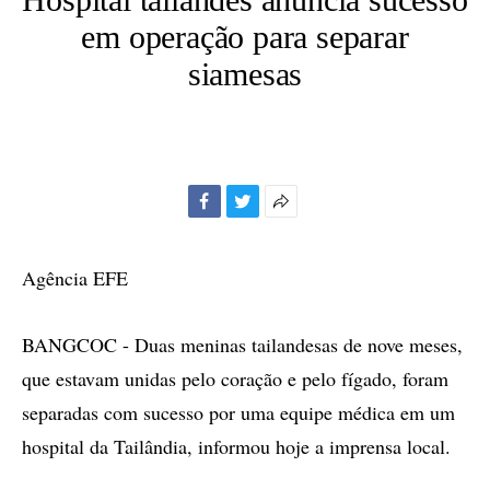
em operação para separar
siamesas
Facebook
Twitter
Mais
opções
de
Agência EFE
compartilhamento
BANGCOC - Duas meninas tailandesas de nove meses,
que estavam unidas pelo coração e pelo fígado, foram
separadas com sucesso por uma equipe médica em um
hospital da Tailândia, informou hoje a imprensa local.