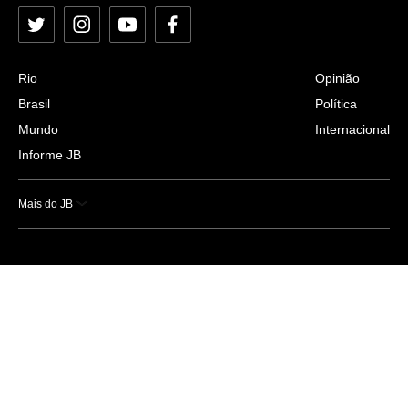
Twitter
Instagram
YouTube
Facebook
Rio
Opinião
Brasil
Política
Mundo
Internacional
Informe JB
Mais do JB
Esportes
Saúde
Ciência e Tecnologia
Caderno B
Colunistas
Economia
Empresas e Negócios