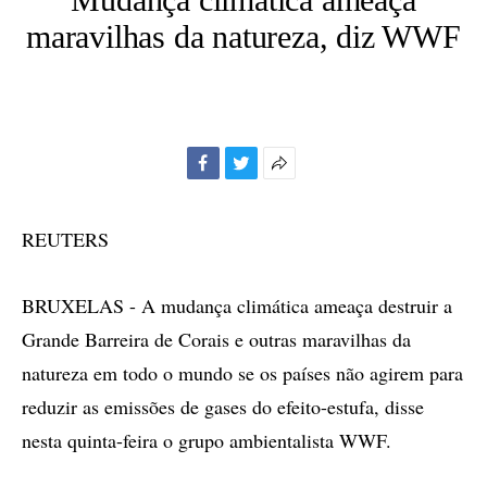
maravilhas da natureza, diz WWF
Facebook
Twitter
Mais
opções
de
REUTERS
compartilhamento
BRUXELAS - A mudança climática ameaça destruir a
Grande Barreira de Corais e outras maravilhas da
natureza em todo o mundo se os países não agirem para
reduzir as emissões de gases do efeito-estufa, disse
nesta quinta-feira o grupo ambientalista WWF.