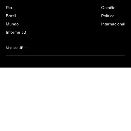
Rio
Opinião
Brasil
Política
Mundo
Internacional
Informe JB
Mais do JB
Esportes
Saúde
Ciência e Tecnologia
Caderno B
Colunistas
Economia
Empresas e Negócios