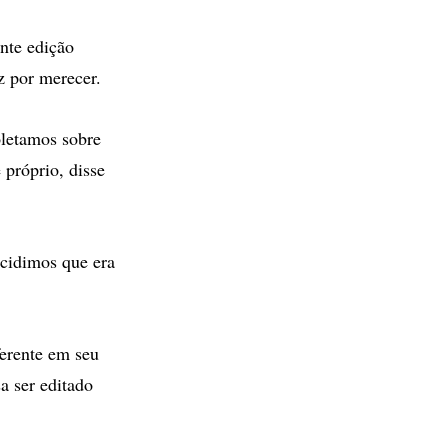
ente edição
z por merecer.
oletamos sobre
próprio, disse
ecidimos que era
ferente em seu
a ser editado