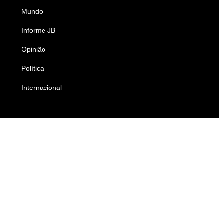
Mundo
Ciência e Tecnologia
Informe JB
Caderno B
Opinião
Colunistas
Política
Economia
Internacional
Empresas e Negócios