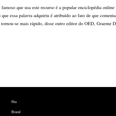
famoso que usa este recurso é a popular enciclopédia online
o que essa palavra adquiriu é atribuído ao fato de que comenta
et tornou-se mais rápido, disse outro editor do OED, Graeme 
Rio
Esportes
Brasil
Saúde