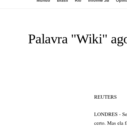
Mundo
Brasil
Rio
Informe JB
Opini
Palavra "Wiki" ag
REUTERS
LONDRES - Se v
certo. Mas ela f