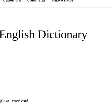
Caderno B
Colunistas
Fake e Fatos
English Dictionary
lesa, você está