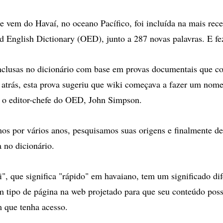
ue vem do Havaí, no oceano Pacífico, foi incluída na mais rec
d English Dictionary (OED), junto a 287 novas palavras. E fe
inclusas no dicionário com base em provas documentais que c
atrás, esta prova sugeriu que wiki começava a fazer um nome 
o editor-chefe do OED, John Simpson.
mos por vários anos, pesquisamos suas origens e finalmente d
a no dicionário.
, que significa "rápido" em havaiano, tem um significado di
m tipo de página na web projetado para que seu conteúdo poss
 que tenha acesso.