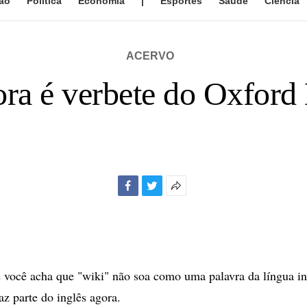
ão
Política
Economia
|
Esportes
Saúde
Ciência
ACERVO
ora é verbete do Oxford 
Facebook
Twitter
Mais
opções
de
compartilhamento
ocê acha que "wiki" não soa como uma palavra da língua ing
az parte do inglês agora.