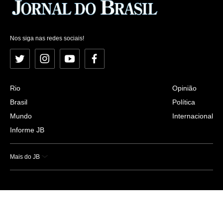
Nos siga nas redes sociais!
Twitter
Instagram
YouTube
Facebook
Rio
Opinião
Brasil
Política
Mundo
Internacional
Informe JB
Mais do JB
Esportes
Saúde
Ciência e Tecnologia
Caderno B