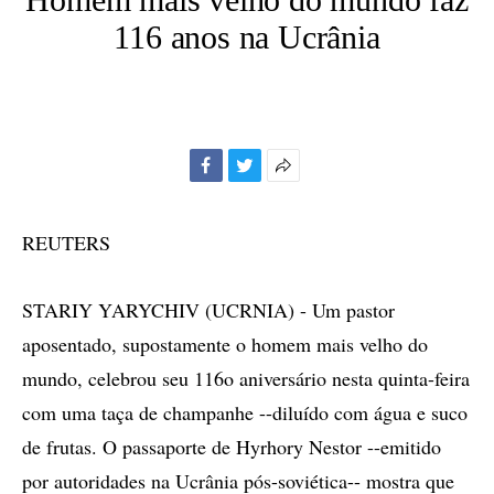
116 anos na Ucrânia
Facebook
Twitter
Mais
opções
de
REUTERS
compartilhamento
STARIY YARYCHIV (UCRNIA) - Um pastor
aposentado, supostamente o homem mais velho do
mundo, celebrou seu 116o aniversário nesta quinta-feira
com uma taça de champanhe --diluído com água e suco
de frutas. O passaporte de Hyrhory Nestor --emitido
por autoridades na Ucrânia pós-soviética-- mostra que