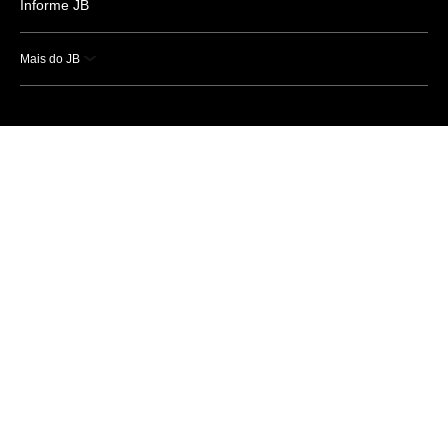
Informe JB
Mais do JB
Esportes
Saúde
Ciência e Tecnologia
Caderno B
Colunistas
Economia
Empresas e Negócios