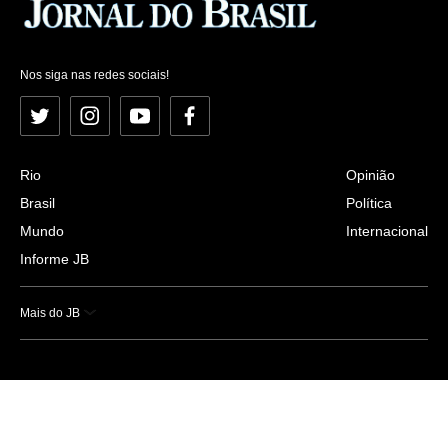
Nos siga nas redes sociais!
Twitter
Instagram
YouTube
Facebook
Rio
Opinião
Brasil
Política
Mundo
Internacional
Informe JB
Mais do JB
Esportes
Saúde
Ciência e Tecnologia
Caderno B