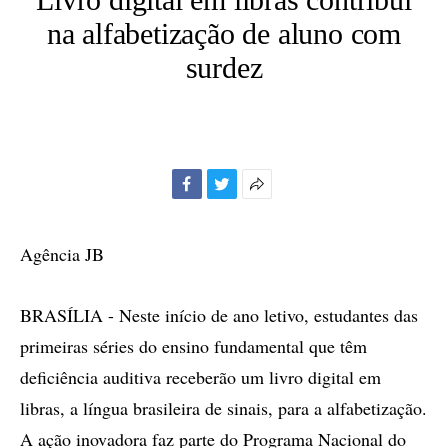
na alfabetização de aluno com
surdez
Facebook
Twitter
Mais
opções
de
Agência JB
compartilhamento
BRASÍLIA - Neste início de ano letivo, estudantes das
primeiras séries do ensino fundamental que têm
deficiência auditiva receberão um livro digital em
libras, a língua brasileira de sinais, para a alfabetização.
A ação inovadora faz parte do Programa Nacional do