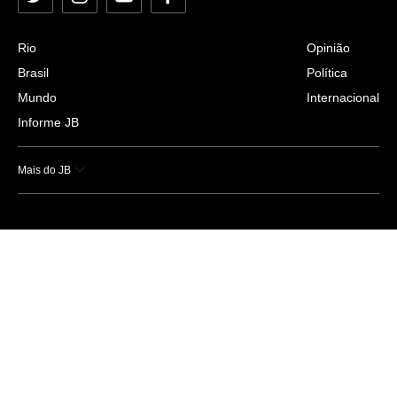
Twitter
Instagram
YouTube
Facebook
Rio
Opinião
Brasil
Política
Mundo
Internacional
Informe JB
Mais do JB
Esportes
Saúde
Ciência e Tecnologia
Caderno B
Colunistas
Economia
Empresas e Negócios