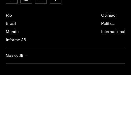
Rio
Opinião
Brasil
Política
Mundo
Internacional
Informe JB
Mais do JB
Esportes
Saúde
Ciência e Tecnologia
Caderno B
Colunistas
Economia
Empresas e Negócios