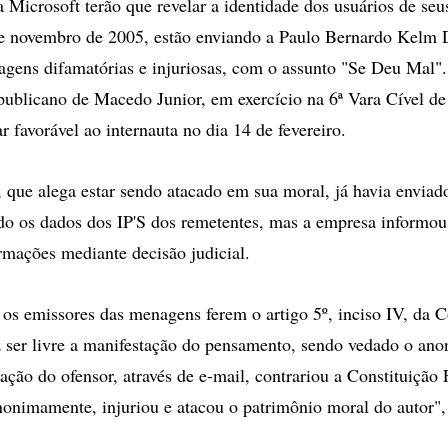
 Microsoft terão que revelar a identidade dos usuários de seu
e novembro de 2005, estão enviando a Paulo Bernardo Kelm D
ens difamatórias e injuriosas, com o assunto "Se Deu Mal".
publicano de Macedo Junior, em exercício na 6ª Vara Cível de
 favorável ao internauta no dia 14 de fevereiro.
 que alega estar sendo atacado em sua moral, já havia enviad
do os dados dos IP'S dos remetentes, mas a empresa informou
ormações mediante decisão judicial.
 os emissores das menagens ferem o artigo 5º, inciso IV, da C
z ser livre a manifestação do pensamento, sendo vedado o ano
ação do ofensor, através de e-mail, contrariou a Constituição 
nonimamente, injuriou e atacou o patrimônio moral do autor",