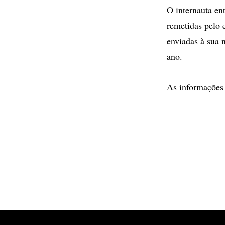
O internauta en
remetidas pelo 
enviadas à sua 
ano.
As informações 