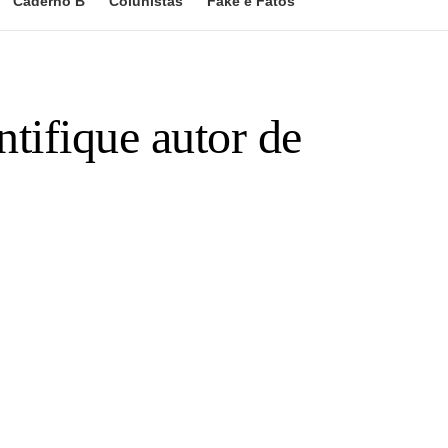
Caderno B
Colunistas
Fake e Fatos
ntifique autor de