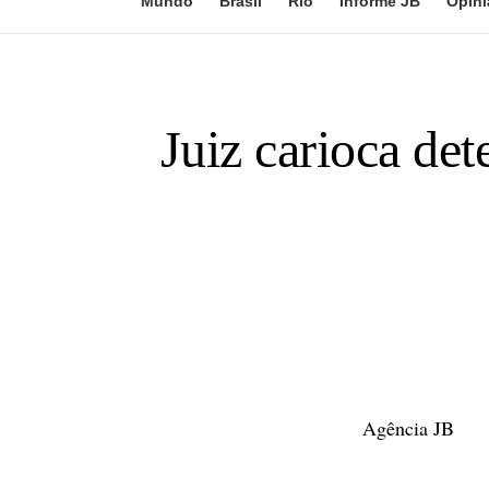
Mundo
Brasil
Rio
Informe JB
Opini
Juiz carioca det
Agência JB