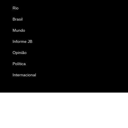
Rio
Esportes
Brasil
Saúde
Mundo
Ciência e Tecnologia
Informe JB
Caderno B
Opinião
Colunistas
Política
Economia
Internacional
Empresas e Negócios