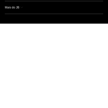
Mais do JB
Esportes
Saúde
Ciência e Tecnologia
Caderno B
Colunistas
Economia
Empresas e Negócios