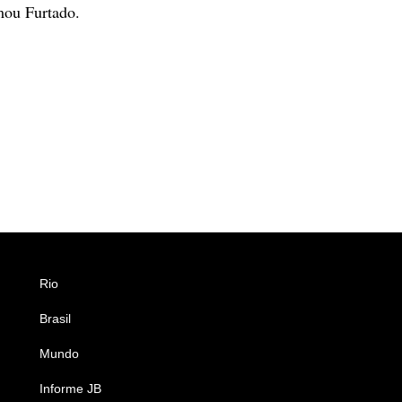
mou Furtado.
Rio
Esportes
Brasil
Saúde
Mundo
Ciência e Tecnologia
Informe JB
Caderno B