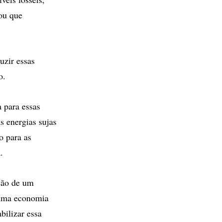
tou que
uzir essas
o.
 para essas
s energias sujas
o para as
.
ção de um
m uma economia
bilizar essa