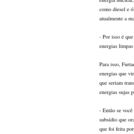
como diesel e ó
atualmente a ma
- Por isso é qu
energias limpas
Para isso, Furt
energias que vir
que seriam tran
energias sujas 
- Então se você
subsídio que or
que foi feita po