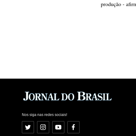
produção - afir
Nos siga nas redes sociais!
Twitter
Instagram
YouTube
Facebook