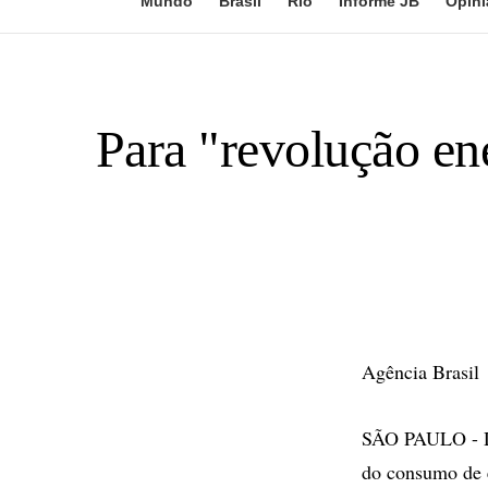
Mundo
Brasil
Rio
Informe JB
Opini
Para "revolução en
Agência Brasil
SÃO PAULO - Du
do consumo de e