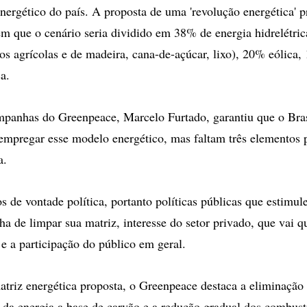
energético do país. A proposta de uma 'revolução energética' p
em que o cenário seria dividido em 38% de energia hidrelétri
tos agrícolas e de madeira, cana-de-açúcar, lixo), 20% eólica,
a.
mpanhas do Greenpeace, Marcelo Furtado, garantiu que o Bras
empregar esse modelo energético, mas faltam três elementos 
a.
s de vontade política, portanto políticas públicas que estimul
ha de limpar sua matriz, interesse do setor privado, que vai 
 e a participação do público em geral.
atriz energética proposta, o Greenpeace destaca a eliminação
, da energia a base de carvão e a redução gradual dos combustí