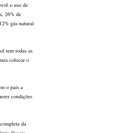
revê o uso de
ca, 26% de
 12% gás natural
il tem todas as
para colocar o
em o país a
querer condições
 completa da
veis fósseis,