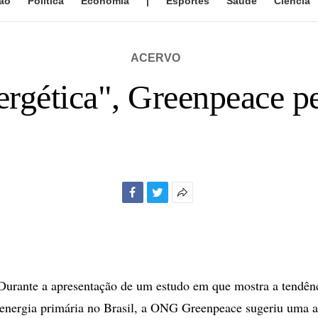
ão
Política
Economia
|
Esportes
Saúde
Ciência
ACERVO
ergética", Greenpeace pe
Facebook
Twitter
Mais
opções
de
compartilhamento
rante a apresentação de um estudo em que mostra a tendên
nergia primária no Brasil, a ONG Greenpeace sugeriu uma al