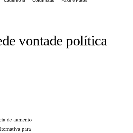
Caderno B
Colunistas
Fake e Fatos
de vontade política
cia de aumento
ternativa para