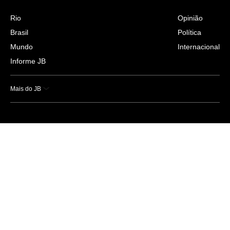
Rio
Opinião
Brasil
Política
Mundo
Internacional
Informe JB
Mais do JB
Esportes
Saúde
Ciência e Tecnologia
Caderno B
Colunistas
Economia
Empresas e Negócios