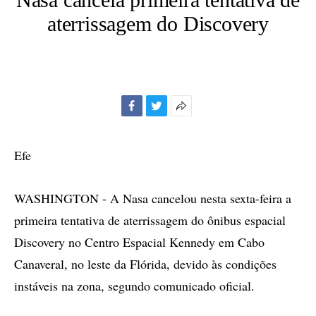
aterrissagem do Discovery
Facebook
Twitter
Mais
opções
de
Efe
compartilhamento
WASHINGTON - A Nasa cancelou nesta sexta-feira a
primeira tentativa de aterrissagem do ônibus espacial
Discovery no Centro Espacial Kennedy em Cabo
Canaveral, no leste da Flórida, devido às condições
instáveis na zona, segundo comunicado oficial.