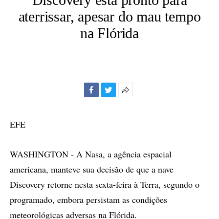
aterrissar, apesar do mau tempo
na Flórida
Facebook
Twitter
Mais
opções
de
EFE
compartilhamento
WASHINGTON - A Nasa, a agência espacial
americana, manteve sua decisão de que a nave
Discovery retorne nesta sexta-feira à Terra, segundo o
programado, embora persistam as condições
meteorológicas adversas na Flórida.