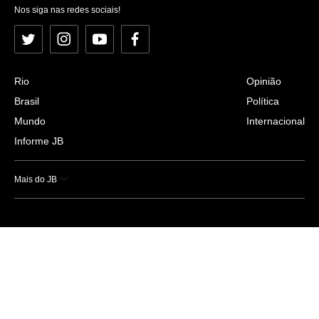
Nos siga nas redes sociais!
Twitter
Instagram
YouTube
Facebook
Rio
Opinião
Brasil
Política
Mundo
Internacional
Informe JB
Mais do JB
Esportes
Saúde
Ciência e Tecnologia
Caderno B
Colunistas
Economia