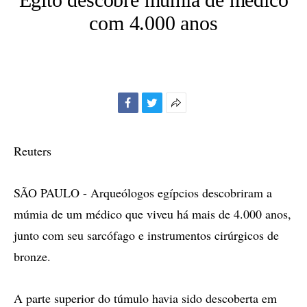
com 4.000 anos
Facebook
Twitter
Mais
opções
de
Reuters
compartilhamento
SÃO PAULO - Arqueólogos egípcios descobriram a
múmia de um médico que viveu há mais de 4.000 anos,
junto com seu sarcófago e instrumentos cirúrgicos de
bronze.
A parte superior do túmulo havia sido descoberta em