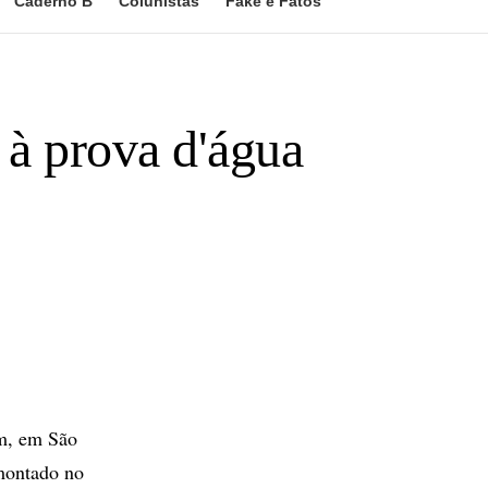
Caderno B
Colunistas
Fake e Fatos
 à prova d'água
um, em São
 montado no