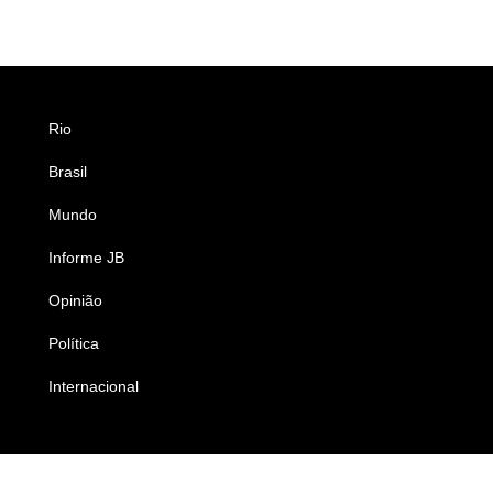
Rio
Esportes
Brasil
Saúde
Mundo
Ciência e Tecnologia
Informe JB
Caderno B
Opinião
Colunistas
Política
Economia
Internacional
Empresas e Negócios