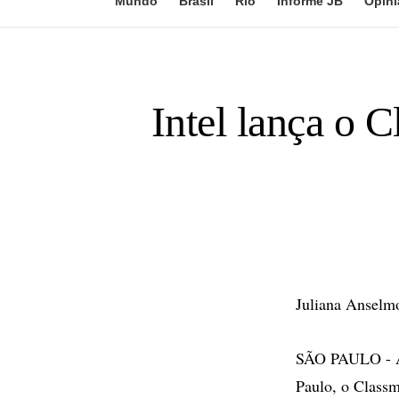
Mundo
Brasil
Rio
Informe JB
Opini
Intel lança o 
Juliana Anselm
SÃO PAULO - A I
Paulo, o Classm