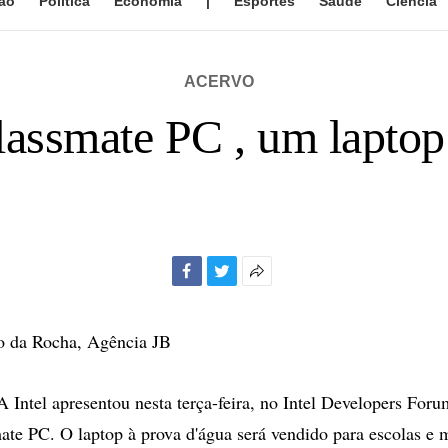
ão
Política
Economia
|
Esportes
Saúde
Ciência
ACERVO
Classmate PC , um laptop
Facebook
Twitter
Mais
opções
de
o da Rocha, Agência JB
compartilhamento
ntel apresentou nesta terça-feira, no Intel Developers For
ate PC. O laptop à prova d'água será vendido para escolas e