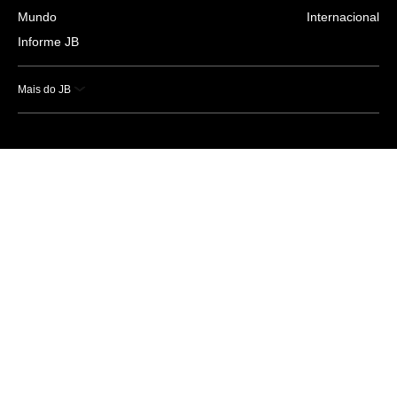
Mundo
Internacional
Informe JB
Mais do JB
Esportes
Saúde
Ciência e Tecnologia
Caderno B
Colunistas
Economia
Empresas e Negócios