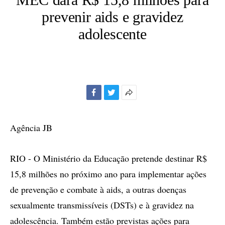
prevenir aids e gravidez
adolescente
Facebook
Twitter
Mais
opções
de
Agência JB
compartilhamento
RIO - O Ministério da Educação pretende destinar R$
15,8 milhões no próximo ano para implementar ações
de prevenção e combate à aids, a outras doenças
sexualmente transmissíveis (DSTs) e à gravidez na
adolescência. Também estão previstas ações para