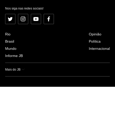
Nos siga nas redes sociais!
Twitter
Instagram
YouTube
Facebook
Rio
Opinião
Brasil
Política
Mundo
Internacional
Informe JB
Mais do JB
Esportes
Saúde
Ciência e Tecnologia
Caderno B
Colunistas
Economia