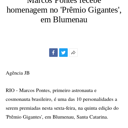
homenagem no 'Prêmio Gigantes',
em Blumenau
Facebook
Twitter
Mais
opções
de
Agência JB
compartilhamento
RIO - Marcos Pontes, primeiro astronauta e
cosmonauta brasileiro, é uma das 10 personalidades a
serem premiadas nesta sexta-feira, na quinta edição do
'Prêmio Gigantes', em Blumenau, Santa Catarina.