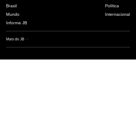
Brasil
Política
Mundo
Internacional
Informe JB
Mais do JB
Esportes
Saúde
Ciência e Tecnologia
Caderno B
Colunistas
Economia
Empresas e Negócios