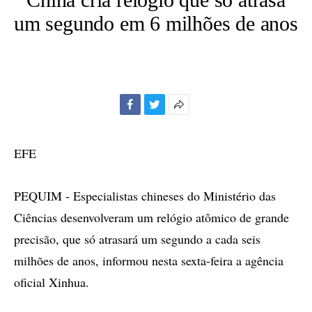
um segundo em 6 milhões de anos
Facebook
Twitter
Mais
opções
de
EFE
compartilhamento
PEQUIM - Especialistas chineses do Ministério das
Ciências desenvolveram um relógio atômico de grande
precisão, que só atrasará um segundo a cada seis
milhões de anos, informou nesta sexta-feira a agência
oficial Xinhua.