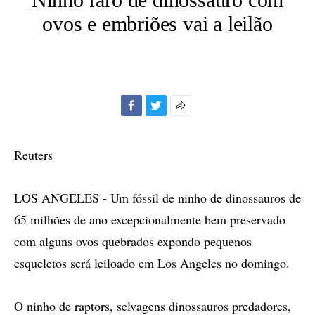
ovos e embriões vai a leilão
Facebook
Twitter
Mais
opções
de
Reuters
compartilhamento
LOS ANGELES - Um fóssil de ninho de dinossauros de
65 milhões de ano excepcionalmente bem preservado
com alguns ovos quebrados expondo pequenos
esqueletos será leiloado em Los Angeles no domingo.
O ninho de raptors, selvagens dinossauros predadores,