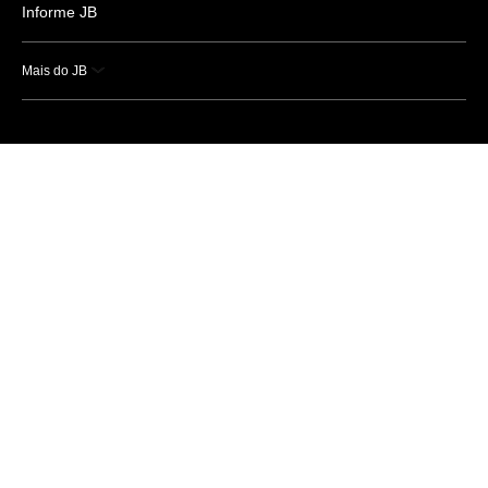
Informe JB
Mais do JB
Esportes
Saúde
Ciência e Tecnologia
Caderno B
Colunistas
Economia
Empresas e Negócios