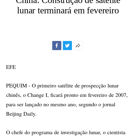
lunar terminará em fevereiro
Facebook
Twitter
Mais
opções
de
EFE
compartilhamento
PEQUIM - O primeiro satélite de prospecção lunar
chinês, o Change I, ficará pronto em fevereiro de 2007,
para ser lançado no mesmo ano, segundo o jornal
Beijing Daily.
O chefe do programa de investigação lunar, o cientista