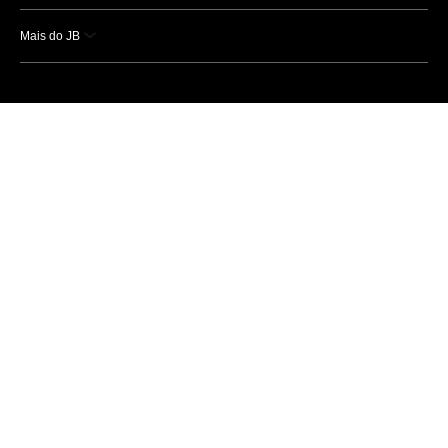
Mais do JB
Esportes
Saúde
Ciência e Tecnologia
Caderno B
Colunistas
Economia
Empresas e Negócios