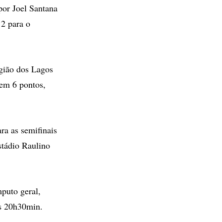
or Joel Santana
 2 para o
egião dos Lagos
tem 6 pontos,
ra as semifinais
stádio Raulino
puto geral,
às 20h30min.