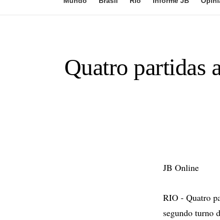
Mundo
Brasil
Rio
Informe JB
Opini
Quatro partidas 
JB Online
RIO - Quatro pa
segundo turno 