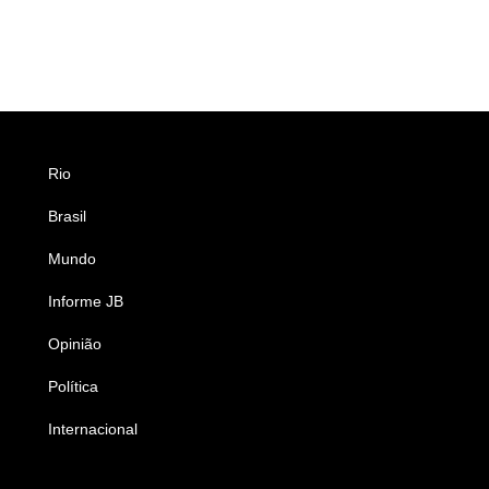
Rio
Esportes
Brasil
Saúde
Mundo
Ciência e Tecnologia
Informe JB
Caderno B
Opinião
Colunistas
Política
Economia
Internacional
Empresas e Negócios