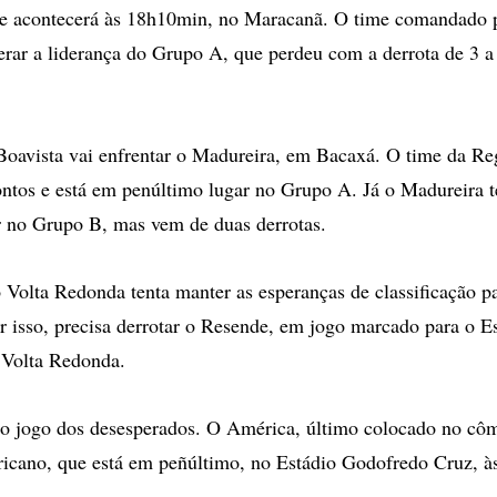
ue acontecerá às 18h10min, no Maracanã. O time comandado p
perar a liderança do Grupo A, que perdeu com a derrota de 3 a
Boavista vai enfrentar o Madureira, em Bacaxá. O time da R
ntos e está em penúltimo lugar no Grupo A. Já o Madureira 
r no Grupo B, mas vem de duas derrotas.
Volta Redonda tenta manter as esperanças de classificação pa
r isso, precisa derrotar o Resende, em jogo marcado para o E
 Volta Redonda.
o jogo dos desesperados. O América, último colocado no côm
ricano, que está em peñúltimo, no Estádio Godofredo Cruz, 