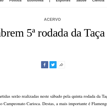
ão
Política
Economia
|
Esportes
Saúde
Ciência
ACERVO
abrem 5ª rodada da Taça
Facebook
Twitter
Mais
opções
de
compartilhamento
rtidas serão realizadas neste sábado pela quinta rodada da Ta
do Campeonato Carioca. Destas, a mais importante é Flameng