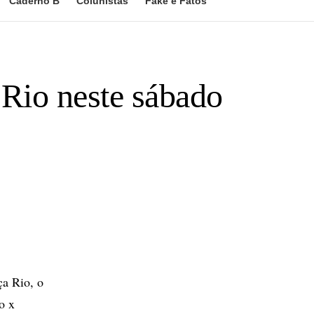
Caderno B
Colunistas
Fake e Fatos
 Rio neste sábado
ça Rio, o
o x