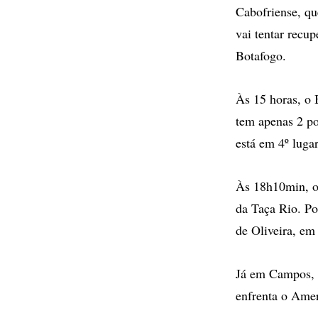
Cabofriense, q
vai tentar recu
Botafogo.
Às 15 horas, o 
tem apenas 2 po
está em 4º luga
Às 18h10min, o 
da Taça Rio. Po
de Oliveira, em
Já em Campos, 
enfrenta o Ame