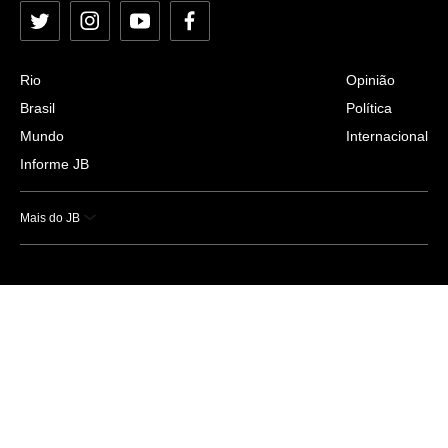
Twitter
Instagram
YouTube
Facebook
Rio
Opinião
Brasil
Política
Mundo
Internacional
Informe JB
Mais do JB
Esportes
Saúde
Ciência e Tecnologia
Caderno B
Colunistas
Economia
Empresas e Negócios