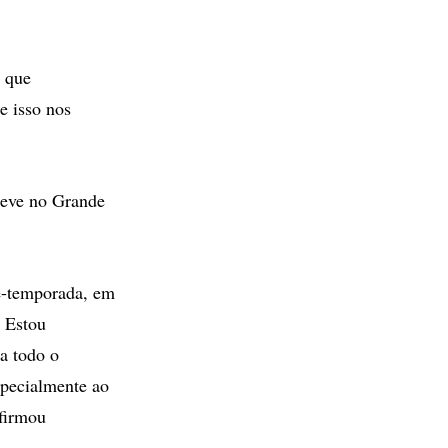
o que
e isso nos
teve no Grande
é-temporada, em
. Estou
a todo o
specialmente ao
firmou