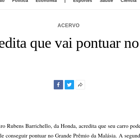
ão
Política
Economia
|
Esportes
Saúde
Ciência
ACERVO
redita que vai pontuar n
Facebook
Twitter
Mais
opções
de
compartilhamento
iro Rubens Barrichello, da Honda, acredita que seu carro pod
le conseguir pontuar no Grande Prêmio da Malásia. A segund