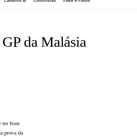
Caderno B
Colunistas
Fake e Fatos
o GP da Malásia
e ter bom
a prova da