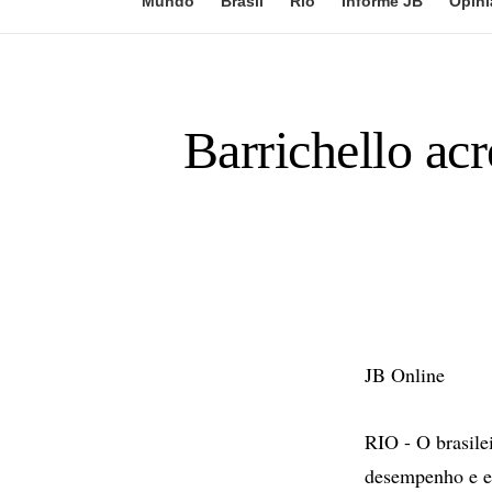
Mundo
Brasil
Rio
Informe JB
Opini
Barrichello ac
JB Online
RIO - O brasile
desempenho e e