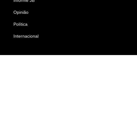
Informe JB
Caderno B
Opinião
Colunistas
Política
Economia
Internacional
Empresas e Negócios