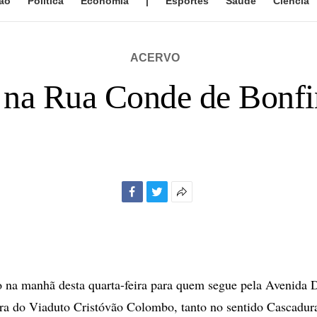
ão
Política
Economia
|
Esportes
Saúde
Ciência
ACERVO
o na Rua Conde de Bonf
Facebook
Twitter
Mais
opções
de
compartilhamento
o na manhã desta quarta-feira para quem segue pela Avenida
ura do Viaduto Cristóvão Colombo, tanto no sentido Cascadu