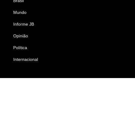
Brasil
Saúde
Mundo
Ciência e Tecnologia
Informe JB
Caderno B
Opinião
Colunistas
Política
Economia
Internacional
Empresas e Negócios