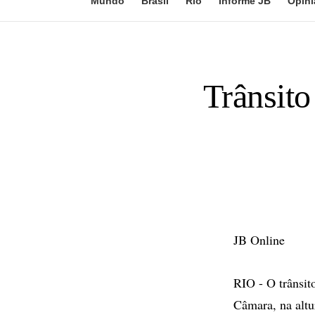
Mundo
Brasil
Rio
Informe JB
Opini
Trânsit
JB Online
RIO - O trânsit
Câmara, na alt