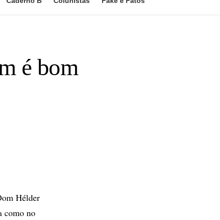
Caderno B
Colunistas
Fake e Fatos
im é bom
 Dom Hélder
ra como no