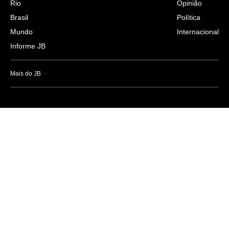
Rio
Opinião
Brasil
Política
Mundo
Internacional
Informe JB
Mais do JB
Esportes
Saúde
Ciência e Tecnologia
Caderno B
Colunistas
Economia
Empresas e Negócios