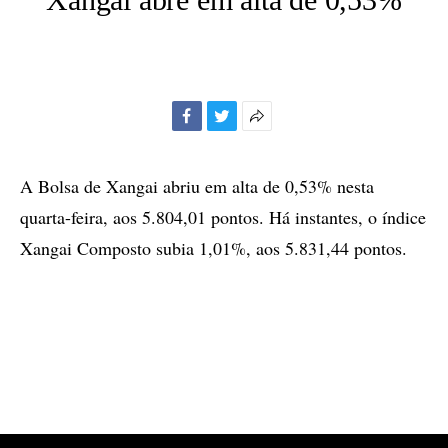
Facebook
Twitter
Mais
opções
de
A Bolsa de Xangai abriu em alta de 0,53% nesta
compartilhamento
quarta-feira, aos 5.804,01 pontos. Há instantes, o índice
Xangai Composto subia 1,01%, aos 5.831,44 pontos.