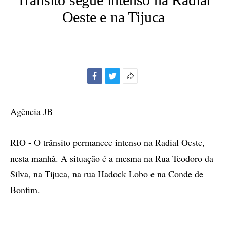
Oeste e na Tijuca
Facebook
Twitter
Mais
opções
de
Agência JB
compartilhamento
RIO - O trânsito permanece intenso na Radial Oeste,
nesta manhã. A situação é a mesma na Rua Teodoro da
Silva, na Tijuca, na rua Hadock Lobo e na Conde de
Bonfim.