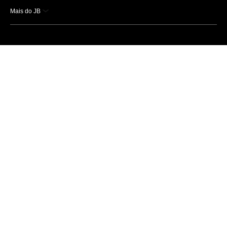
Mais do JB
Esportes
Saúde
Ciência e Tecnologia
Caderno B
Colunistas
Economia
Empresas e Negócios