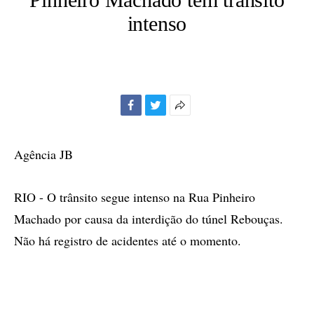
intenso
Facebook
Twitter
Mais
opções
de
Agência JB
compartilhamento
RIO - O trânsito segue intenso na Rua Pinheiro
Machado por causa da interdição do túnel Rebouças.
Não há registro de acidentes até o momento.