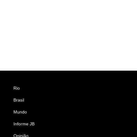
Rio
Esportes
Brasil
Saúde
Mundo
Ciência e Tecnologia
Informe JB
Caderno B
Opinião
Colunistas