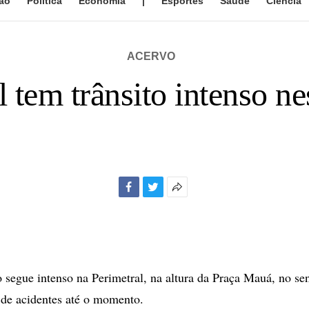
ão
Política
Economia
|
Esportes
Saúde
Ciência
ACERVO
l tem trânsito intenso n
Facebook
Twitter
Mais
opções
de
compartilhamento
o segue intenso na Perimetral, na altura da Praça Mauá, no se
 de acidentes até o momento.