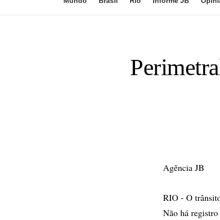
Mundo
Brasil
Rio
Informe JB
Opini
Perimetra
Agência JB
RIO - O trânsit
Não há registro