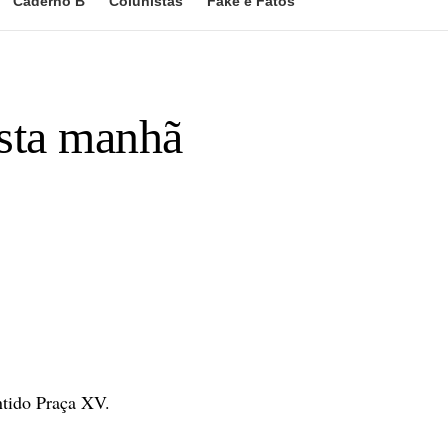
Caderno B
Colunistas
Fake e Fatos
esta manhã
ntido Praça XV.