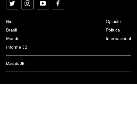
Twitter
Instagram
YouTube
Facebook
Rio
Opinião
Brasil
Política
Mundo
Internacional
Informe JB
Mais do JB
Esportes
Saúde
Ciência e Tecnologia
Caderno B
Colunistas
Economia
Empresas e Negócios