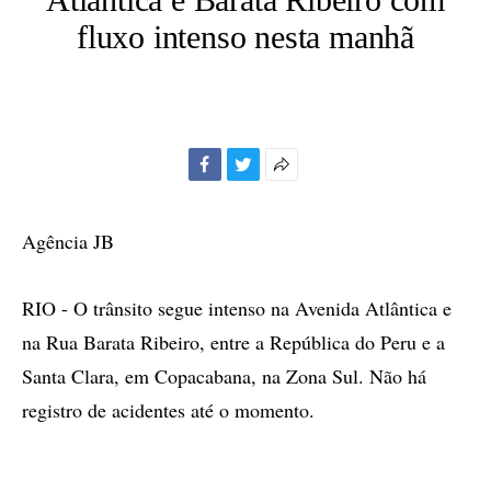
fluxo intenso nesta manhã
Facebook
Twitter
Mais
opções
de
Agência JB
compartilhamento
RIO - O trânsito segue intenso na Avenida Atlântica e
na Rua Barata Ribeiro, entre a República do Peru e a
Santa Clara, em Copacabana, na Zona Sul. Não há
registro de acidentes até o momento.