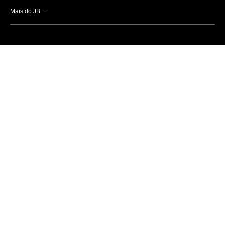
Mais do JB
Esportes
Saúde
Ciência e Tecnologia
Caderno B
Colunistas
Economia
Empresas e Negócios