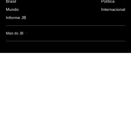
Brasil
Política
Mundo
Internacional
Informe JB
Mais do JB
Esportes
Saúde
Ciência e Tecnologia
Caderno B
Colunistas
Economia
Empresas e Negócios