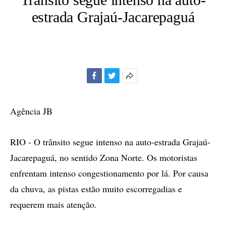
estrada Grajaú-Jacarepaguá
Facebook
Twitter
Mais
opções
de
Agência JB
compartilhamento
RIO - O trânsito segue intenso na auto-estrada Grajaú-
Jacarepaguá, no sentido Zona Norte. Os motoristas
enfrentam intenso congestionamento por lá. Por causa
da chuva, as pistas estão muito escorregadias e
requerem mais atenção.