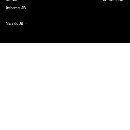
Informe JB
Mais do JB
Esportes
Saúde
Ciência e Tecnologia
Caderno B
Colunistas
Economia
Empresas e Negócios