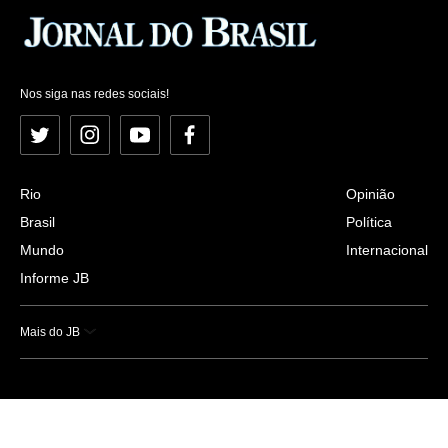
Nos siga nas redes sociais!
Twitter
Instagram
YouTube
Facebook
Rio
Opinião
Brasil
Política
Mundo
Internacional
Informe JB
Mais do JB
Esportes
Saúde
Ciência e Tecnologia
Caderno B