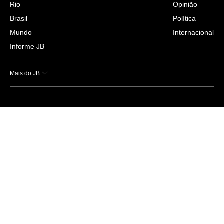
Rio
Opinião
Brasil
Política
Mundo
Internacional
Informe JB
Mais do JB
Esportes
Saúde
Ciência e Tecnologia
Caderno B
Colunistas
Economia
Empresas e Negócios