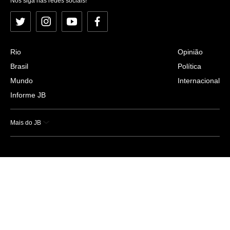
Nos siga nas redes sociais!
Twitter
Instagram
YouTube
Facebook
Rio
Opinião
Brasil
Política
Mundo
Internacional
Informe JB
Mais do JB
Esportes
Saúde
Ciência e Tecnologia
Caderno B
Colunistas
Economia
Empresas e Negócios