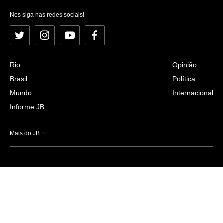
Nos siga nas redes sociais!
Twitter
Instagram
YouTube
Facebook
Rio
Opinião
Brasil
Política
Mundo
Internacional
Informe JB
Mais do JB
Esportes
Saúde
Ciência e Tecnologia
Caderno B
Colunistas
Economia