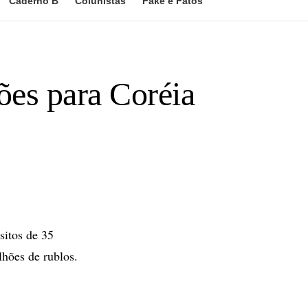
Caderno B
Colunistas
Fake e Fatos
ões para Coréia
sitos de 35
lhões de rublos.