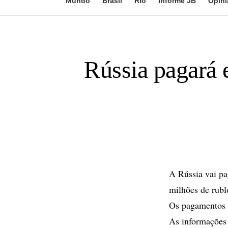
Mundo
Brasil
Rio
Informe JB
Opini
Rússia pagará 
A Rússia vai pa
milhões de rublo
Os pagamentos 
As informações