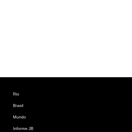
Rio
Esportes
Brasil
Saúde
Mundo
Ciência e Tecnologia
Informe JB
Caderno B