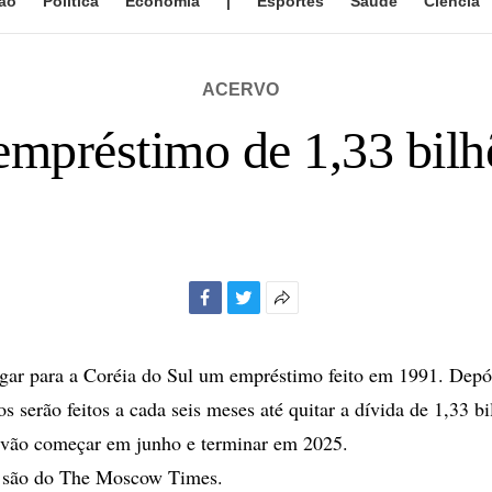
ão
Política
Economia
|
Esportes
Saúde
Ciência
ACERVO
empréstimo de 1,33 bilh
Facebook
Twitter
Mais
opções
de
gar para a Coréia do Sul um empréstimo feito em 1991. Depó
compartilhamento
s serão feitos a cada seis meses até quitar a dívida de 1,33 bi
vão começar em junho e terminar em 2025.
 são do The Moscow Times.