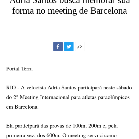
forma no meeting de Barcelona
Facebook
Twitter
Mais
opções
de
Portal Terra
compartilhamento
RIO - A velocista Adria Santos participará neste sábado
do 2° Meeting Internacional para atletas paraolímpicos
em Barcelona.
Ela participará das provas de 100m, 200m e, pela
primeira vez, dos 600m. O meeting servirá como