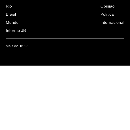
Rio
Opinião
Brasil
Política
Mundo
Internacional
Informe JB
Mais do JB
Esportes
Saúde
Ciência e Tecnologia
Caderno B
Colunistas
Economia
Empresas e Negócios