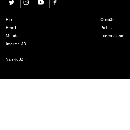
Twitter
Instagram
YouTube
Facebook
Rio
Opinião
Brasil
Política
Mundo
Internacional
Informe JB
Mais do JB
Esportes
Saúde
Ciência e Tecnologia
Caderno B
Colunistas
Economia
Empresas e Negócios