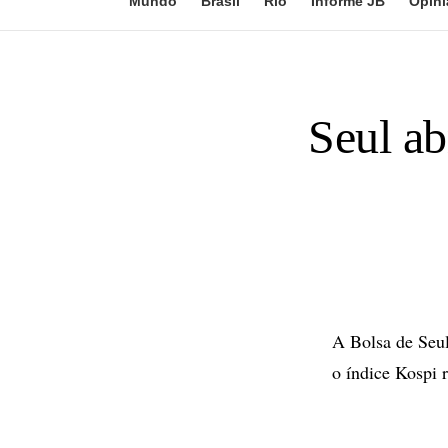
Mundo
Brasil
Rio
Informe JB
Opini
Seul a
A Bolsa de Seul
o índice Kospi 