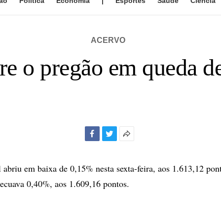
ão
Política
Economia
|
Esportes
Saúde
Ciência
ACERVO
bre o pregão em queda d
Facebook
Twitter
Mais
opções
de
 abriu em baixa de 0,15% nesta sexta-feira, aos 1.613,12 pon
compartilhamento
recuava 0,40%, aos 1.609,16 pontos.