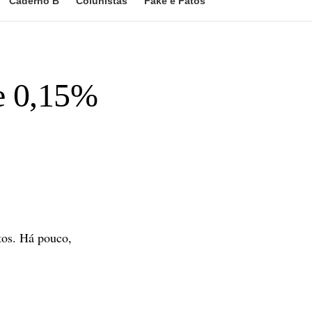
Caderno B
Colunistas
Fake e Fatos
e 0,15%
tos. Há pouco,