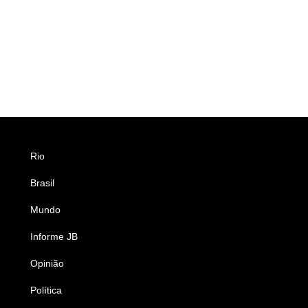
Rio
Esportes
Brasil
Saúde
Mundo
Ciência e Tecnologia
Informe JB
Caderno B
Opinião
Colunistas
Política
Economia