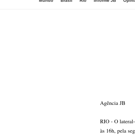
Mundo
Brasil
Rio
Informe JB
Opini
Agência JB
RIO - O lateral
às 16h, pela se