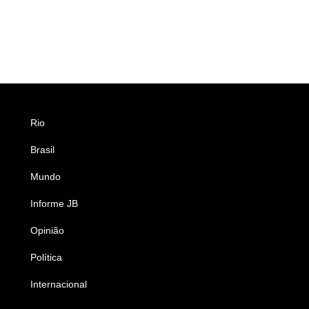
Rio
Esportes
Brasil
Saúde
Mundo
Ciência e Tecnologia
Informe JB
Caderno B
Opinião
Colunistas
Política
Economia
Internacional
Empresas e Negócios