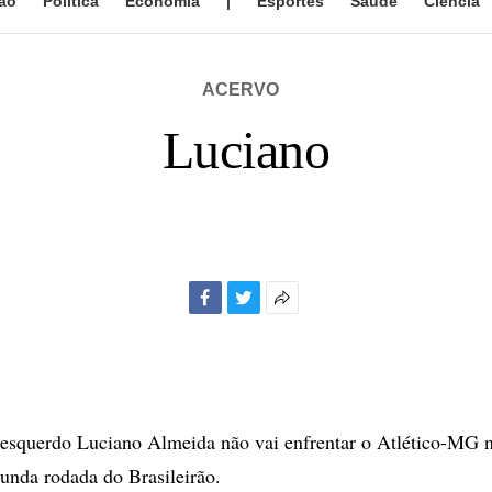
ão
Política
Economia
|
Esportes
Saúde
Ciência
ACERVO
Luciano
Facebook
Twitter
Mais
opções
de
compartilhamento
-esquerdo Luciano Almeida não vai enfrentar o Atlético-MG 
gunda rodada do Brasileirão.