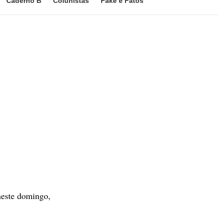
Caderno B
Colunistas
Fake e Fatos
neste domingo,