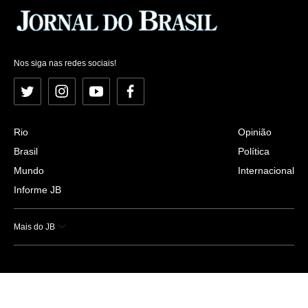
Nos siga nas redes sociais!
Twitter
Instagram
YouTube
Facebook
Rio
Opinião
Brasil
Política
Mundo
Internacional
Informe JB
Mais do JB
Esportes
Saúde
Ciência e Tecnologia
Caderno B